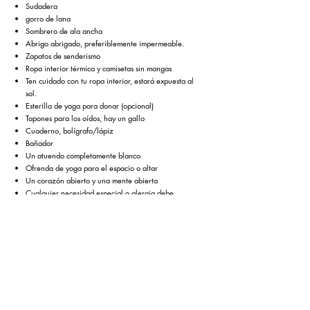
Sudadera
gorro de lana
Sombrero de ala ancha
Abrigo abrigado, preferiblemente impermeable.
Zapatos de senderismo
Ropa interior térmica y camisetas sin mangas
Ten cuidado con tu ropa interior, estará expuesta al
sol.
Esterilla de yoga para donar (opcional)
Tapones para los oídos, hay un gallo
Cuaderno, bolígrafo/lápiz
Bañador
Un atuendo completamente blanco
Ofrenda de yoga para el espacio o altar
Un corazón abierto y una mente abierta
Cualquier necesidad especial o alergia debe
comunicarse una semana antes de su llegada para su
consideración.
Reservar