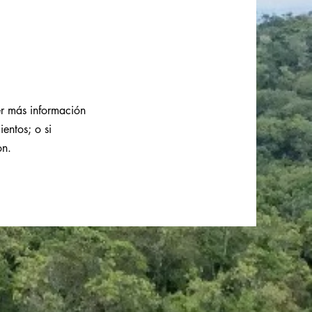
er más información
entos; o si
on.