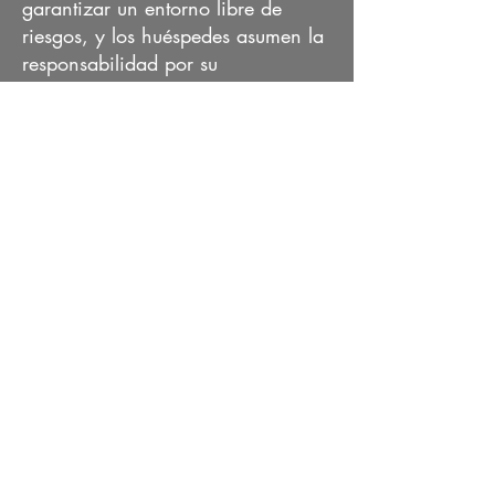
garantizar un entorno libre de
riesgos, y los huéspedes asumen la
responsabilidad por su
participación en actividades y uso
de las instalaciones.
10. Medios y documentación
Durante retiros, eventos o
encuentros, pueden tomarse fotos o
videos con fines de documentación
o promoción. Los huéspedes
pueden informar a los anfitriones si
prefieren no aparecer en este
material.
11. Daños a la propiedad